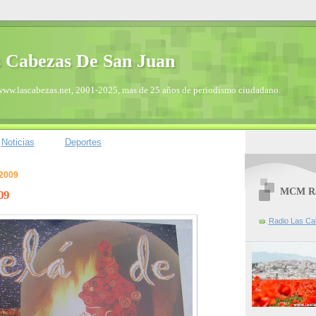
 Cabezas De San Juan
/www.lascabezas.net, 2001-2025, mas de 25 años de periodismo ciudadano.
Noticias
Deportes
 2009
MCM Ra
09
Radio Las C