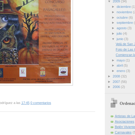
▼
2009
(34)
►
diciembre
(1
►
noviembre
(
►
octubre
(6)
►
septiembre
►
agosto
(3)
►
julio
(4)
▼
junio
(3)
Velá de San 
Foto de Las
Comienzan la
►
mayo
(1)
►
abril
(5)
►
enero
(3)
►
2008
(32)
►
2007
(56)
►
2006
(2)
odríguez
a las
17:45
0 comentarios
Ordenad
Artistas de 
Asociaciones
Belén Vivient
Carnavales
(