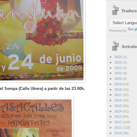
Traduce/
Powered by
Artículo
►
2026
(3)
►
2023
(1)
►
2022
(4)
►
2021
(9)
►
2020
(6)
►
2019
(14)
l Sempa (Calle Utrera) a partir de las 23.00h.
►
2018
(16)
►
2017
(22)
►
2016
(50)
►
2015
(56)
►
2014
(61)
►
2013
(64)
►
2012
(144)
►
2011
(133)
►
2010
(36)