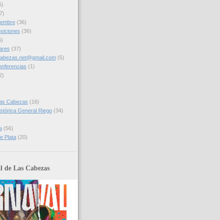
5)
7)
iembre
(36)
siciones
(36)
6)
ares
(37)
cabezas.net@gmail.com
(5)
onferencias
(1)
2)
)
las Cabezas
(16)
stórica General Riego
(34)
a
(56)
e Plata
(20)
l de Las Cabezas