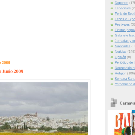
Deportes
(17
Especiales
(2
Feria de Sept
Ferias y Expo
Festivales
(3
Fiestas popul
Gabinete las
Jornadas y c
Navidades
(5
Noticias
(149
Opinión
(8)
e 2009
Periódico de 
Recreación hi
s Junio 2009
Religión
(106)
Semana Sant
Yerbabuena d
Carnava