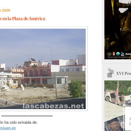
de 2009
 en la Plaza de América
XVI Pro
***********************************
ón ha sido extraida de:
njuan.es