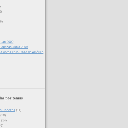
)
2)
(6)
Juan 2009
 Cabezas Junio 2009
s obras en la Plaza de América
as por temas
Las Cabezas
(11)
(30)
e
(14)
53)